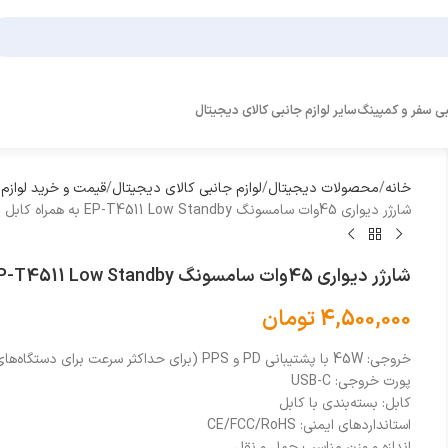
بی سفر و کمپینگ
سایر لوازم جانبی کالای دیجیتال
خانه
محصولات دیجیتال
لوازم جانبی کالای دیجیتال
قیمت و خرید لوازم
شارژر دیواری 45وات سامسونگ EP-T4511 Low Standby به همراه کابل 1.8 متری
شارژر دیواری 45وات سامسونگ EP-T4511 Low Standby به همراه کابل 1.8 متری
4,500,000
تومان
خروجی: 45W با پشتیبانی PD و PPS (برای حداکثر سرعت برای دستگاه‌های سازگار)
پورت خروجی: USB-C
کابل: بسته‌بندی با کابل
استانداردهای ایمنی: CE/FCC/RoHS
اندازه و وزن مناسب حمل و نقل