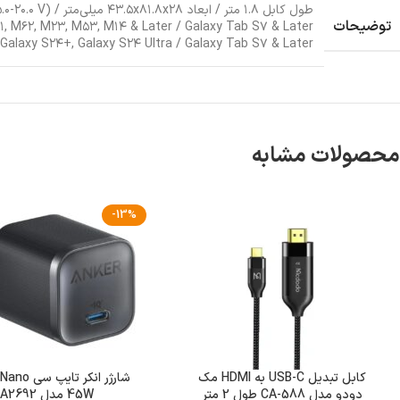
توضیحات
, Galaxy S۲۴+, Galaxy S۲۴ Ultra / Galaxy Tab S۷ & Later
محصولات مشابه
-13%
کابل تبدیل USB-C به HDMI مک
شارژر انکر تا
دودو مدل CA-588 طول 2 متر
45W مدل A2692