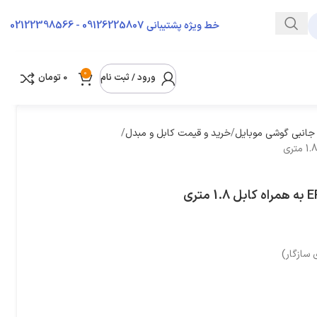
09126225807 - 02122398566
خط ویژه پشتیبانی
0
ورود / ثبت نام
0
تومان
 جانبی گوشی موبایل
خرید و قیمت کابل و مبدل