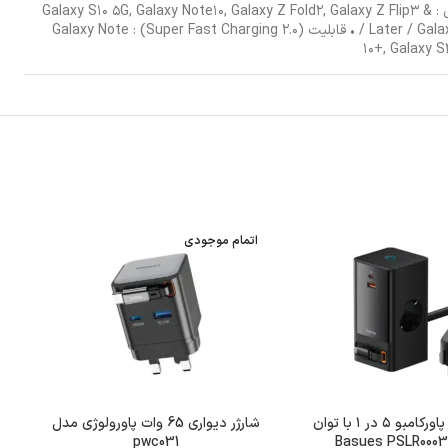
طول کابل ۱.۸ متر / ابعاد ۴۳.۵x۸۱.۸x۲۸ میلی‌متر / PDO : ۳ A(۹ V, ۱۵ V), ۲.۲۵ A(۲۰ V) / PPS : ۲.۲۵ A(۵.۰-۲۰.۰ V) / پشتیبانی از دستگاه‌های : Galaxy S۱۰ ۵G, Galaxy Note۱۰, Galaxy Z Fold۲, Galaxy Z Flip۳ &
Later / Galaxy A۹۰ ۵G, A۸۰, A۷۰, A۵۲, A۳۳, A۲۳, A۰۵, A۱۵ & Later / Galaxy M۳۱s, M۵۱, M۶۲, M۲۳, M۵۳, M۱۴ & Later / Galaxy Tab S۷ & Later / • قابلیت (Super Fast Charging ۲.۰) : Galaxy Note
۱۰+, Galaxy S
اتمام موجودی
شارژر بیسوس پاورکامبو ۵ در ۱ با توان
شارژر دیواری 65 وات پاورولوژی مدل
pwc031