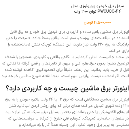
مبدل برق خودرو پاورولوژی مدل
PWCUQC044 توان 300 وات
11,500,000
تومان
اینورتر برق ماشین راهی ساده و کاربردی برای تبدیل برق خودرو به برق قابل
استفاده در موقعیت‌های روزمره و سفر است. وقتی وسط جاده، طبیعت یا حتی
پارکینگ به برق ۲۲۰ ولت نیاز دارید، این دستگاه کوچک نقش نجات‌دهنده را
بازی می‌کند.
در مجله جانبیست تلاش کرده‌ایم با نگاهی واقعی و کاربردی، همه‌چیز را شفاف
توضیح دهیم؛ بدون حرف‌های کلی و مبهم. از کاربردهای واقعی گرفته تا نکاتی که
قبل از خرید باید بدانید، این راهنما دقیقاً برای تصمیم‌گیری آگاهانه نوشته شده
است. اگر انتخاب درست برایتان مهم است، اینجا نقطه شروع مناسبی خواهد بود.
اینورتر برق ماشین چیست و چه کاربردی دارد؟
اینورتر برق ماشین دستگاهی است که برق ۱۲ یا ۲۴ ولت باتری خودرو را به برق
۲۲۰ ولت شهری تبدیل می‌کند؛ همان برقی که برای روشن‌کردن لپ‌تاپ، شارژ
ابزارهای الکترونیکی یا حتی راه‌اندازی بعضی وسایل برقی سبک به آن نیاز دارید.
در سفرهای جاده‌ای، کمپینگ، کارهای فنی خارج از کارگاه یا موقعیت‌هایی که
دسترسی به پریز برق وجود ندارد، این وسیله عملاً کار را راه می‌اندازد و