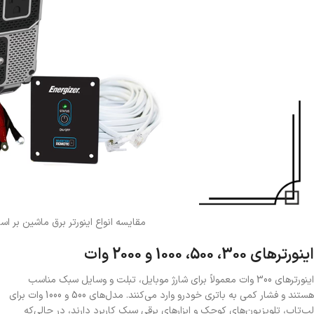
مقایسه انواع اینورتر برق ماشین بر 
اینورترهای 300، 500، 1000 و 2000 وات
اینورترهای 300 وات معمولاً برای شارژ موبایل، تبلت و وسایل سبک مناسب
هستند و فشار کمی به باتری خودرو وارد می‌کنند. مدل‌های 500 و 1000 وات برای
لپ‌تاپ، تلویزیون‌های کوچک و ابزارهای برقی سبک کاربرد دارند، در حالی‌که