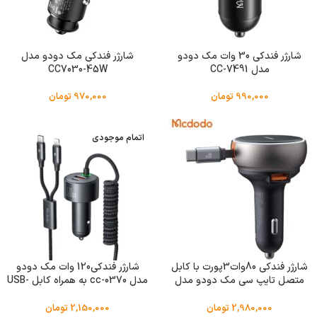
شارژر فندکی 30 وات مک دودو
شارژر فندکی مک دودو مدل
مدل CC-7491
CC7030-45W
990,000
تومان
970,000
تومان
اتمام موجودی
شارژر فندکی 80وات3پورت با کابل
شارژر فندکی120 وات مک دودو
متصل تایپ سی مک دودو مدل
مدل cc-0370 به همراه کابل USB-
MCDODO CC-4850
C/لایتنینگ
2,980,000
تومان
2,150,000
تومان