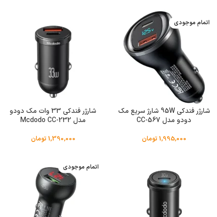
اتمام موجودی
شارژر فندکی 95W شارژ سریع مک
شارژر فندکی 33 وات مک دودو
دودو مدل CC-567
مدل Mcdodo CC-232
1,995,000
تومان
1,390,000
تومان
اتمام موجودی