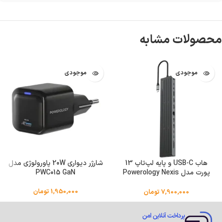
محصولات مشابه
اتمام موجودی
اتمام موجودی
هاب USB-C و پایه لپ‌تاپ 13
شارژر دیواری 20W پاورولوژی مدل
پورت مدل Powerology Nexis
PWC015 GaN
PWDC4DBBK
1,950,000
تومان
7,900,000
تومان
پرداخت آنلاین امن