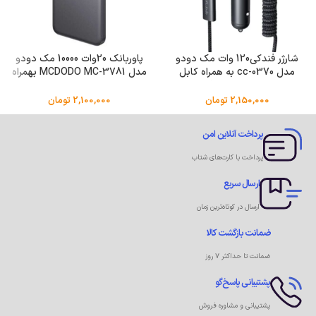
شارژر فندکی120 وات مک دودو
پاوربانک 20وات 10000 مک دودو
مدل cc-0370 به همراه کابل
مدل MCDODO MC-3781 بهمراه
USB-C/لایتنینگ
کابل شارژ
2,150,000
تومان
2,100,000
تومان
پرداخت آنلاین امن
پرداخت با کارت‌های شتاب
ارسال سریع
ارسال در کوتاه‌ترین زمان
ضمانت بازگشت کالا
ضمانت تا حداکثر ۷ روز
پشتیبانی پاسخ‌گو
پشتیبانی و مشاوره فروش