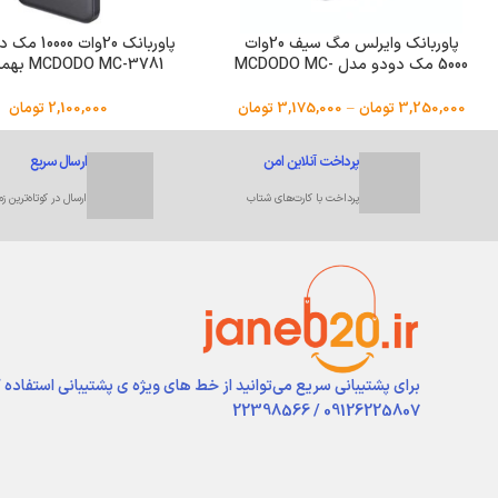
پاوربانک وایرلس مگ سیف 20وات
پاوربانک 20وا
5000 مک دودو مدل MCDODO MC-
DO MC-3781
4641
شارژ
3,250,000
تومان
–
3,175,000
تومان
2,100,000
تومان
پرداخت آنلاین امن
ارسال سریع
پرداخت با کارت‌های شتاب
ارسال در کوتاه‌ترین زم
برای پشتیبانی سریع می‌توانید از خط های ویژه ی پشتیبانی استفاده 
09126225807 / 22398566