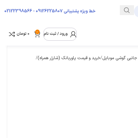
09126225807 - 02122398566
خط ویژه پشتیبانی
0
ورود / ثبت نام
0
تومان
 جانبی گوشی موبایل
خرید و قیمت پاوربانک (شارژر همراه)