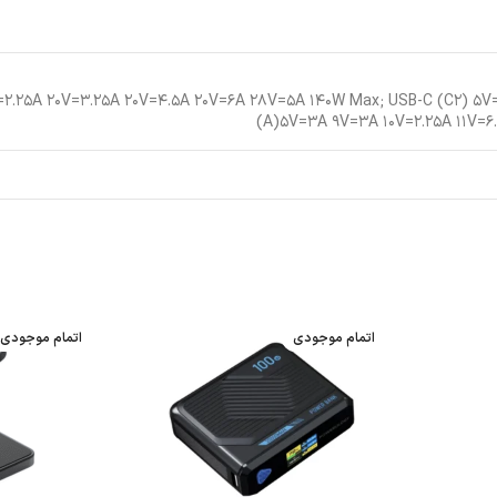
V=۲.۲۵A ۲۰V=۳.۲۵A ۲۰V=۴.۵A ۲۰V=۶A ۲۸V=۵A ۱۴۰W Max; USB-C (C۲) ۵
(A)۵V=۳A ۹V=۳A ۱۰V=۲.۲۵A ۱۱V=۶
اتمام موجودی
اتمام موجودی