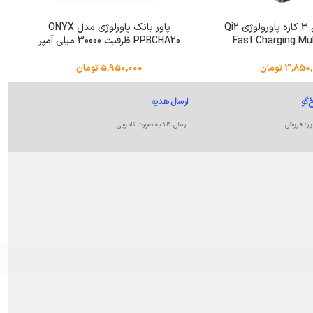
شارژر وایرلس 3 کاره پاورولوژی Qi2
پاور بانک پاورلوژی مدل ONYX
Fast Charging Mul
PPBCHA20 ظرفیت 30000 میلی آمپر
PWCUQC0
ساعت
3,850,
تومان
5,950,000
تومان
‌گو
ارسال هدیه
وره فروش
ارسال کالا به صورت کادویی