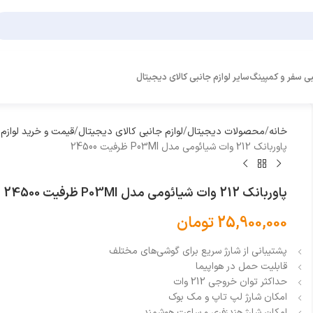
بی سفر و کمپینگ
سایر لوازم جانبی کالای دیجیتال
خانه
محصولات دیجیتال
لوازم جانبی کالای دیجیتال
قیمت و خرید لوازم
پاوربانک 212 وات شیائومی مدل P03MI ظرفیت 24500
پاوربانک 212 وات شیائومی مدل P03MI ظرفیت 24500
25,900,000
تومان
پشتیبانی از شارژ سریع برای گوشی‌های مختلف
قابلیت حمل در هواپیما
حداکثر توان خروجی 212 وات
امکان شارژ لپ تاپ و مک بوک
امکان شارژ هندزفری و ساعت هوشمند