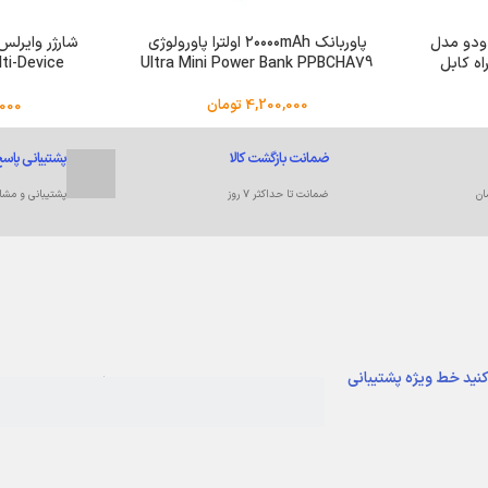
ت 10000 مک دودو مدل
پاوربانک ۲۰۰۰۰mAh اولترا پاورولوژی
MCDO بهمراه کابل
Ultra Mini Power Bank PPBCHA79
ti-Device
33
4,200,000
تومان
000
ضمانت بازگشت کالا
پشتیبانی پاسخ
ان
ضمانت تا حداکثر ۷ روز
پشتیبانی و مشا
کنید
خط ویژه پشتیبانی