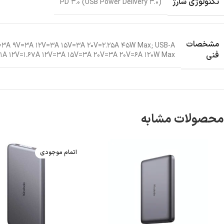
تکنولوژی شارژ
PD ۳.۰ (USB Power Delivery ۳.۰)
مشخصات
V=۳A ۹V=۳A ۱۲V=۳A ۱۵V=۳A ۲۰V=۲.۲۵A ۴۵W Max; USB-A
فنی
.۱A ۱۲V=۱.۶۷A ۱۲V=۳A ۱۵V=۳A ۲۰V=۳A ۲۰V=۶A ۱۲۰W Max
محصولات مشابه
اتمام موجودی