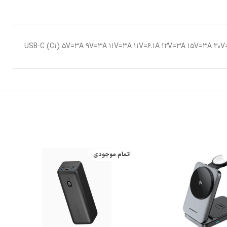
USB-C (C۱) ۵V=۳A ۹V=۳A ۱۱V=۳A ۱۱V=۶.۱A ۱۲V=۳A ۱۵V=۳A ۲۰
اتمام موجودی