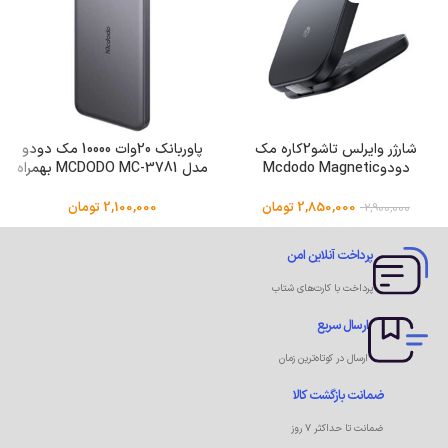
شارژر وایرلس تاشو2کاره مک
پاوربانک 20وات 10000 مک دودو
دودوMcdodo Magnetic
مدل MCDODO MC-3781 بهمراه
Wireless Charger CH-2160
کابل شارژ
2,850,000
تومان
2,100,000
تومان
2,900,000
پرداخت آنلاین امن
پرداخت با کارت‌های شتاب
ارسال سریع
ارسال در کوتاه‌ترین زمان
ضمانت بازگشت کالا
ضمانت تا حداکثر ۷ روز