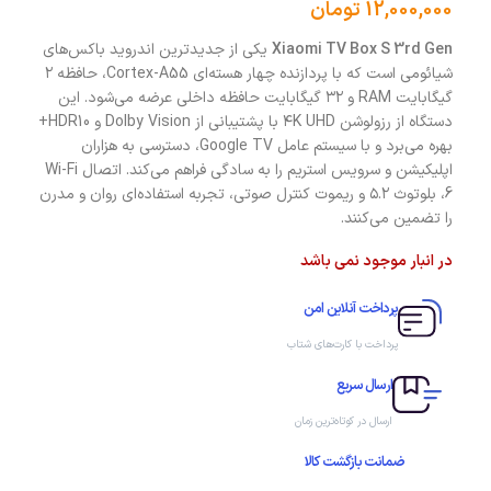
12,000,000
تومان
Xiaomi TV Box S 3rd Gen
یکی از جدیدترین اندروید باکس‌های
شیائومی است که با پردازنده چهار هسته‌ای Cortex-A55، حافظه ۲
گیگابایت RAM و ۳۲ گیگابایت حافظه داخلی عرضه می‌شود. این
دستگاه از رزولوشن ۴K UHD با پشتیبانی از Dolby Vision و HDR10+
بهره می‌برد و با سیستم عامل Google TV، دسترسی به هزاران
اپلیکیشن و سرویس استریم را به سادگی فراهم می‌کند. اتصال Wi-Fi
6، بلوتوث ۵.۲ و ریموت کنترل صوتی، تجربه استفاده‌ای روان و مدرن
را تضمین می‌کنند.
در انبار موجود نمی باشد
پرداخت آنلاین امن
پرداخت با کارت‌های شتاب
ارسال سریع
ارسال در کوتاه‌ترین زمان
ضمانت بازگشت کالا