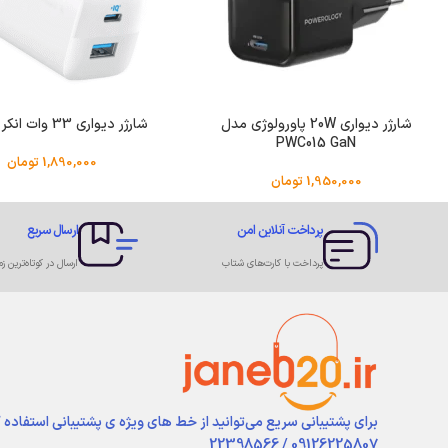
شارژر دیواری 20W پاورولوژی مدل
شارژر دیواری 33 وات انکر A2331
PWC015 GaN
1,890,000
تومان
1,950,000
تومان
پرداخت آنلاین امن
ارسال سریع
پرداخت با کارت‌های شتاب
ارسال در کوتاه‌ترین زم
برای پشتیبانی سریع می‌توانید از خط های ویژه ی پشتیبانی استفاده 
09126225807 / 22398566