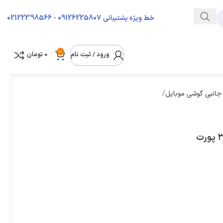
09126225807 - 02122398566
خط ویژه پشتیبانی
0
ورود / ثبت نام
0
تومان
 جانبی گوشی موبایل