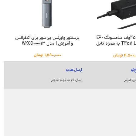
شارژر دیواری 45وات سامسونگ EP-
پرسنتور وایرلس بی‌سوز برای کنفرانس
T4511 Low Standby به همراه کابل
و آموزش | مدل WKCD000013
1.8 متری
1,590,000
تومان
4,500,
تومان
‌گو
ارسال هدیه
وره فروش
ارسال کالا به صورت کادویی