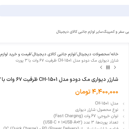
بی سفر و کمپینگ
سایر لوازم جانبی کالای دیجیتال
خانه
محصولات دیجیتال
لوازم جانبی کالای دیجیتال
قیمت و خرید لوازم
شارژر دیواری مک دودو مدل CH-1501 ظرفیت ۶۷ وات با ۳ پورت
شارژر دیواری مک دودو مدل CH-1501 ظرفیت ۶۷ وات با ۳ پورت
4,400,000
تومان
مدل: CH-1501
نوع محصول: شارژر دیواری
توان خروجی: 67 وات (Fast Charging)
تعداد پورت‌ها: 3 عدد (2×USB-C + 1×USB-A)
فناوری شارژ: پشتیبانی از PD (Power Delivery) و QC (Quick Charge)