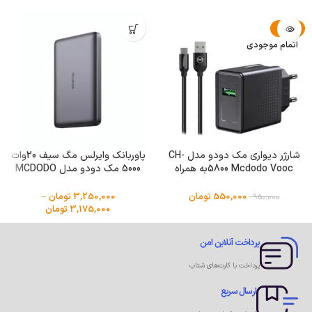
-42%
اتمام موجودی
شارژر دیواری مک دودو مدل CH-
پاوربانک وایرلس مگ سیف 20وات
5800 Mcdodo Voocبه همراه
5000 مک دودو مدل MCDODO
کابل USB-c
MC-4641
550,000
تومان
3,250,000
تومان
–
950,000
3,175,000
تومان
پرداخت آنلاین امن
پرداخت با کارت‌های شتاب
ارسال سریع