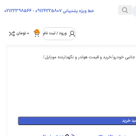
09126225807 - 02122398566
خط ویژه پشتیبانی
0
ورود / ثبت نام
0
تومان
 جانبی خودرو
خرید و قیمت هولدر و نگهدارنده موبایل
بد خرید