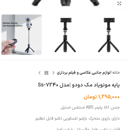
بزرگنمایی تصویر
خانه
لوازم جانبی عکاسی و فیلم برداری
پایه مونوپاد مک دودو |مدل Ss-7240
1,295,000
تومان
جنس کالا پليمر ABS استنلس استیل
دارای بازوی متحرک بازشو تلسکوپی تاشو قابل تنظیم
قابلیت تغییر طول 70 سانتی شفت اصلی