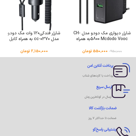
شارژر دیواری مک دودو مدل CH-
شارژر فندکی120 وات مک دودو
5800 Mcdodo Voocبه همراه
مدل cc-0370 به همراه کابل
کابل USB-c
USB-C/لایتنینگ
550,000
تومان
2,150,000
تومان
950,000
پرداخت آنلاین امن
پرداخت با کارت‌های شتاب
ارسال سریع
ارسال در کوتاه‌ترین زمان
ضمانت بازگشت کالا
ضمانت تا حداکثر ۷ روز
پشتیبانی پاسخ‌گو