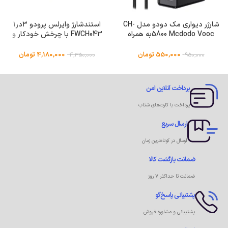
شارژر دیواری مک دودو مدل CH-
استندشارژ وایرلس پرودو ۳در۱
5800 Mcdodo Voocبه همراه
FWCH043 با چرخش خودکار و
کابل USB-c
اسلایدQi2 MagSafe
550,000
تومان
4,180,000
تومان
4,350,000
950,000
پرداخت آنلاین امن
پرداخت با کارت‌های شتاب
ارسال سریع
ارسال در کوتاه‌ترین زمان
ضمانت بازگشت کالا
ضمانت تا حداکثر ۷ روز
پشتیبانی پاسخ‌گو
پشتیبانی و مشاوره فروش