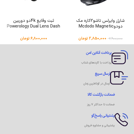
شارژر وایرلس تاشو2کاره مک
ثبت وقایع 4kدو دوربین
دودوMcdodo Magnetic
Powerology Dual Lens Dash
Camera P4KCAM108
Wireless Charger CH-2160
2,850,000
تومان
6,800,000
تومان
2,900,000
پرداخت آنلاین امن
پرداخت با کارت‌های شتاب
ارسال سریع
ارسال در کوتاه‌ترین زمان
ضمانت بازگشت کالا
ضمانت تا حداکثر ۷ روز
پشتیبانی پاسخ‌گو
پشتیبانی و مشاوره فروش