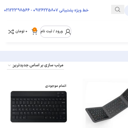
09126225807 - 02122398566
خط ویژه پشتیبانی
0
ورود / ثبت نام
0
تومان
اتمام موجودی