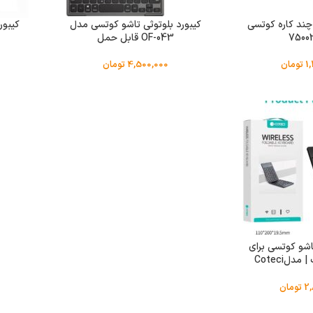
چند کاره کوتسی
کیبورد بلوتوثی تاشو کوتسی مدل
OF-043 قابل حمل
1
تومان
4,500,000
تومان
اشو کوتسی برای
موبایل و لپتاپ | مدلCoteci
64
2
تومان