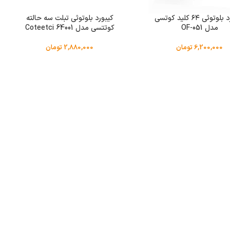
کیبورد بلوتوثی ۶۴ کلید کوتسی
کیبورد بلوتوثی تبلت سه حالته
مدل OF-051
کوتتسی مدل Coteetci 64001
6,200,000
تومان
2,880,000
تومان